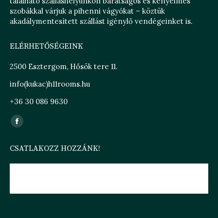
található szálláshelyünkön barátságos és kényelmes
szobákkal várjuk a pihenni vágyókat – köztük
akadálymentesített szállást igénylő vendégeinket is.
ELÉRHETŐSÉGEINK
2500 Esztergom, Hősök tere 11.
info(kukac)h11rooms.hu
+36 30 086 9630
Find us on:
Facebook
page
CSATLAKOZZ HOZZÁNK!
opens
in
new
H11 ROOMS ESZTERGOM
window