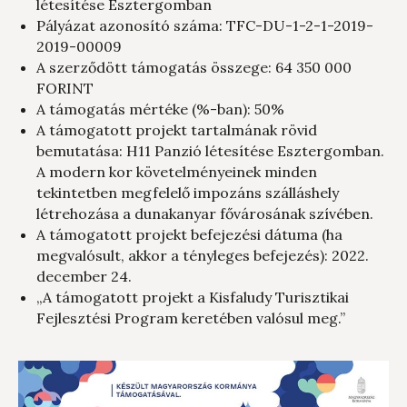
létesítése Esztergomban
Pályázat azonosító száma: TFC-DU-1-2-1-2019-
2019-00009
A szerződött támogatás összege: 64 350 000
FORINT
A támogatás mértéke (%-ban): 50%
A támogatott projekt tartalmának rövid
bemutatása: H11 Panzió létesítése Esztergomban.
A modern kor követelményeinek minden
tekintetben megfelelő impozáns szálláshely
létrehozása a dunakanyar fővárosának szívében.
A támogatott projekt befejezési dátuma (ha
megvalósult, akkor a tényleges befejezés): 2022.
december 24.
„A támogatott projekt a Kisfaludy Turisztikai
Fejlesztési Program keretében valósul meg.”