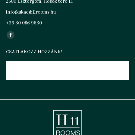
2500 Esztergom, Hősök tere 11.
info(kukac)h11rooms.hu
+36 30 086 9630
Find us on:
Facebook
page
CSATLAKOZZ HOZZÁNK!
opens
in
new
H11 ROOMS ESZTERGOM
window