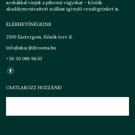
szobákkal várjuk a pihenni vágyókat – köztük
akadálymentesített szállást igénylő vendégeinket is.
ELÉRHETŐSÉGEINK
2500 Esztergom, Hősök tere 11.
info(kukac)h11rooms.hu
+36 30 086 9630
Find us on:
Facebook
page
CSATLAKOZZ HOZZÁNK!
opens
in
new
H11 ROOMS ESZTERGOM
window