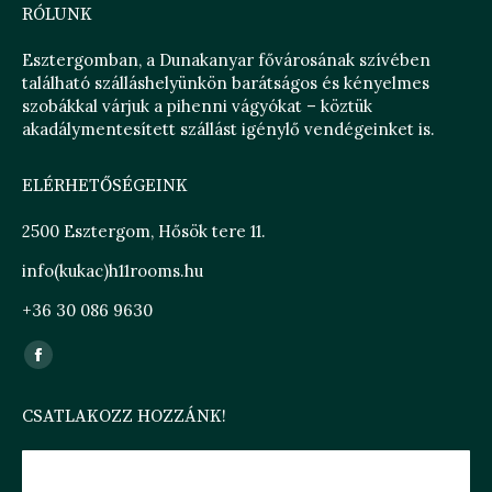
RÓLUNK
Esztergomban, a Dunakanyar fővárosának szívében
található szálláshelyünkön barátságos és kényelmes
szobákkal várjuk a pihenni vágyókat – köztük
akadálymentesített szállást igénylő vendégeinket is.
ELÉRHETŐSÉGEINK
2500 Esztergom, Hősök tere 11.
info(kukac)h11rooms.hu
+36 30 086 9630
Find us on:
Facebook
page
CSATLAKOZZ HOZZÁNK!
opens
in
new
H11 ROOMS ESZTERGOM