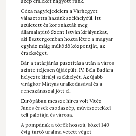
szép emléket hagyott ránk.
Géza nagyfejedelem a Várhegyet
választotta hazánk székhelyéül. Itt
született és koronázták meg
államalapító Szent István királyunkat,
aki Esztergomban hozta létre a magyar
egyház máig működő központját, az
érsekséget.
Bár a tatárjárás pusztítása után a város
szinte teljesen újjáépült, IV. Béla Budára
helyezte királyi székhelyét. Az újabb
virágkor Mátyás uralkodásával és a
reneszánsszal jött el.
Európában messze híres volt Vitéz
János érsek csodaszép, művészetekkel
teli palotája és városa.
A pompának a török hosszú, közel 140
évig tartó uralma vetett véget.