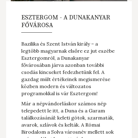
ESZTERGOM - A DUNAKANYAR
FŐVÁROSA
Bazilika és Szent István király – a
legtöbb magyarnak elsőre ez jut eszébe
Esztergomról, a Dunakanyar
fővárosában járva azonban további
csodás kincseket fedezhetünk fel. A
gazdag múlt értékeinek megismerése
közben modern és változatos
programokkal is vár Esztergom!
Már a népvándorláskor számos nép
telepedett le itt, a Duna és a Garam
találkozásánál: keleti gótok, szarmaták,
avarok, szlávok és kelták. A Római
Birodalom a Solva városnév mellett sok