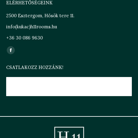
ELÉRHETŐSÉGEINK
2500 Esztergom, Hősök tere 11.
info(kukac)h11rooms.hu
+36 30 086 9630
Find us on:
Facebook
page
CSATLAKOZZ HOZZÁNK!
opens
in
new
H11 ROOMS ESZTERGOM
window