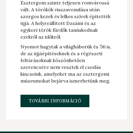
Esztergom szinte teljesen romvárossá
vált. A törökök visszavonulása után
szorgos kezek és lelkes szívek építették
újjá. A helyreállított Dzsámi és az
egykori török fürdők tanúskodnak
ezekről az időkről.
Nyomot hagytak a világháborúk és ’56 is,
de az újjáépítéseknek és a régészeti
feltárásoknak köszönhetően
szerencsére nem vesztek el csodás
kincseink, amelyeket ma az esztergomi
múzeumokat bejárva ismerhetünk meg.
TOVÁBBI INFORMÁCIÓ