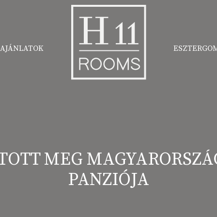
AJÁNLATOK
ESZTERGO
AJÁNLATOK
ESZTERGO
TOTT MEG MAGYARORSZÁG
PANZIÓJA