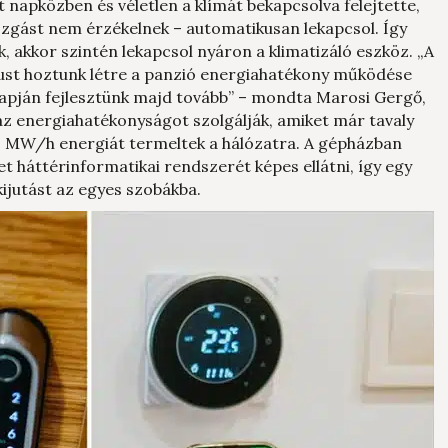
ét napközben és véletlen a klímát bekapcsolva felejtette,
zgást nem érzékelnek – automatikusan lekapcsol. Így
ák, akkor szintén lekapcsol nyáron a klimatizáló eszköz. „A
ust hoztunk létre a panzió energiahatékony működése
lapján fejlesztünk majd tovább” – mondta Marosi Gergő,
az energiahatékonyságot szolgálják, amiket már tavaly
t 10 MW/h energiát termeltek a hálózatra. A gépházban
 háttérinformatikai rendszerét képes ellátni, így egy
kijutást az egyes szobákba.