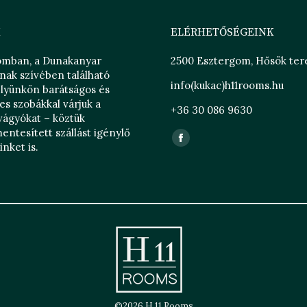
K
ELÉRHETŐSÉGEINK
omban, a Dunakanyar
2500 Esztergom, Hősök tere
nak szívében található
info(kukac)h11rooms.hu
elyünkön barátságos és
s szobákkal várjuk a
+36 30 086 9630
vágyókat – köztük
entesített szállást igénylő
Find us on:
Facebook
nket is.
page
opens
in
new
window
©2026 H 11 Rooms