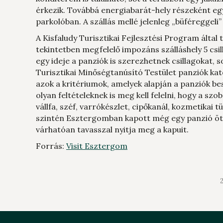
érkezik. Továbbá energiabarát-hely részeként egy
parkolóban. A szállás mellé jelenleg „büféreggeli”
A Kisfaludy Turisztikai Fejlesztési Program ált
tekintetben megfelelő impozáns szálláshely 5 csil
egy ideje a panziók is szerezhetnek csillagokat
Turisztikai Minőségtanúsító Testület panziók kat
azok a kritériumok, amelyek alapján a panziók bes
olyan feltételeknek is meg kell felelni, hogy a s
vállfa, széf, varrókészlet, cipőkanál, kozmetikai
szintén Esztergomban kapott még egy panzió ötc
várhatóan tavasszal nyitja meg a kapuit.
Forrás:
Visit Esztergom
2