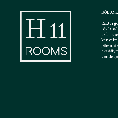
RÓLUN
Eszterg
fővárosá
szállásh
kényelme
pihenni 
akadálym
vendégei