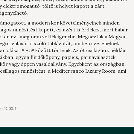
 elektromosautó-töltő is helyet kapott a zárt
 igényelhető.
al támogatott, a modern kor követelményeinek minden
lagos minősítést kapott, ez azért is érdekes, mert habár
, sokan ezt még nem vették igénybe. Megnéztük a Magyar
egorizálásáról szóló táblázatát, amiben szerepelnek
orolása 1* – 5* között történik. Az öt csillaghoz például
zobákban legyen fürdőköpeny, papucs, párnaválaszték,
 tükör vagy éppen vasalóállvány. Egyébként az országban
sillagos minősítést, a Mediterraneo Luxury Room, ami
023. 03. 12.