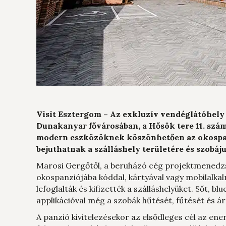
Visit Esztergom – Az exkluzív vendéglátóhely
Dunakanyar fővárosában, a Hősök tere 11. szám
modern eszközöknek köszönhetően az okospanz
bejuthatnak a szálláshely területére és szobáj
Marosi Gergőtől, a beruházó cég projektmenedzs
okospanziójába kóddal, kártyával vagy mobilalkal
lefoglalták és kifizették a szálláshelyüket. Sőt, 
applikációval még a szobák hűtését, fűtését és ár
A panzió kivitelezésekor az elsődleges cél az en