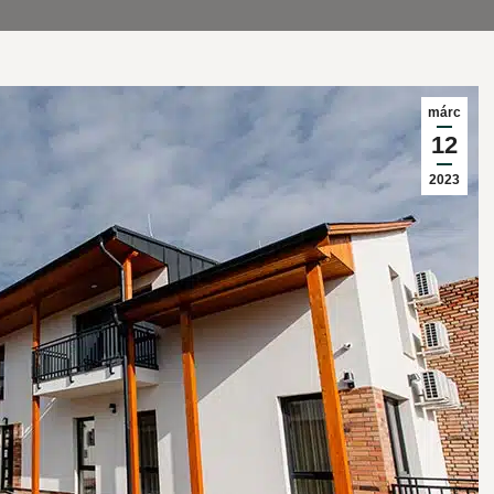
márc
12
2023
jemmel a házassági évfordulónkat
A vendégek kényelmét helye
eltük e csodás városban. Mind
középpontba, ez az okos eszk
rgom, mind a szállásunk elbűvölt
bútorok kiválasztásáig látszi
t, nagyon jól éreztük itt
örültünk, hogy edzőterem is t
kat. A H11 egy igazi kis oázis a
szálláshelyen, így a pihenés 
ros közepén.
kellett lemondanunk az
alakformálásról.