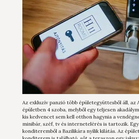
Az exkluzív panzió több épületegyüttesből áll, az 
épületben 4 szoba, melyből egy teljesen akadályme
kis kedvencet sem kell otthon hagynia a vendégn
minibár, széf, tv és internetelérés is tartozik.
konditeremből a Bazilikára nyílik kilátás. Az épü
konditerem is található, sőt a teraszon egy jakuz