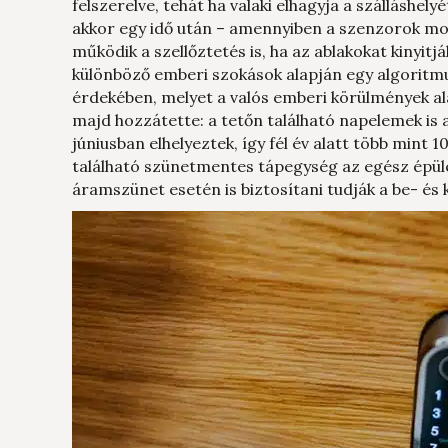
felszerelve, tehát ha valaki elhagyja a szálláshely
akkor egy idő után – amennyiben a szenzorok mo
működik a szellőztetés is, ha az ablakokat kinyitj
különböző emberi szokások alapján egy algoritm
érdekében, melyet a valós emberi körülmények a
majd hozzátette: a tetőn található napelemek is 
júniusban elhelyeztek, így fél év alatt több min
található szünetmentes tápegység az egész épület
áramszünet esetén is biztosítani tudják a be- és 