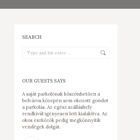
SEARCH
Search:
OUR GUESTS SAYS
zték a
A saját parkolónak köszönhetően a
A férjemmel 
özöktől a
belváros közepén sem okozott gondot
ünnepeltük e
k. Nagyon
a parkolás. Az egész szálláshely
Esztergom, mi
alálható a
rendkívül igényesen lett kialakítva. Az
minket, nagyo
alatt sem
okos eszközök pedig megkönnyítik
magunkat. A H1
vendégek dolgát.
belváros köz