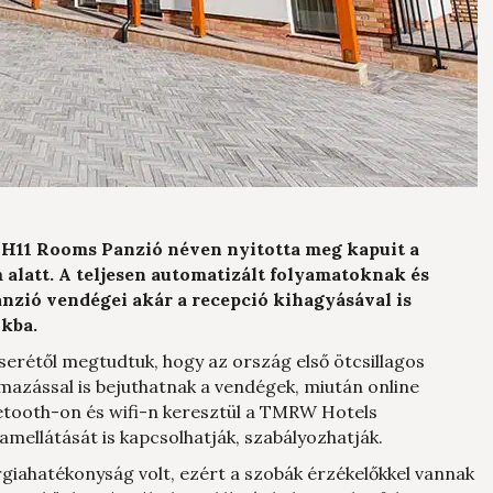
— P. Edit
— T. Kata
 H11 Rooms Panzió néven nyitotta meg kapuit a
 alatt. A teljesen automatizált folyamatoknak és
ió vendégei akár a recepció kihagyásával is
ukba.
erétől megtudtuk, hogy az ország első ötcsillagos
mazással is bejuthatnak a vendégek, miután online
bluetooth-on és wifi-n keresztül a TMRW Hotels
amellátását is kapcsolhatják, szabályozhatják.
ergiahatékonyság volt, ezért a szobák érzékelőkkel vannak