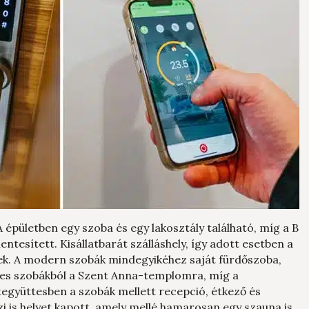
A épületben egy szoba és egy lakosztály található, míg a B
ntesített. Kisállatbarát szálláshely, így adott esetben a
ek. A modern szobák mindegyikéhez saját fürdőszoba,
 Egyes szobákból a Szent Anna-templomra, míg a
letegyüttesben a szobák mellett recepció, étkező és
zi is helyet kapott, amely mellé hamarosan egy szauna is