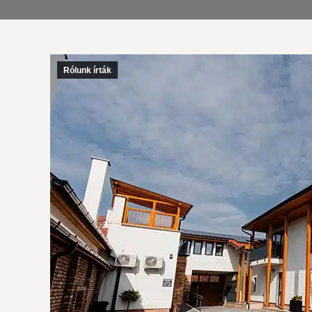
Rólunk írták
A fér
ünnep
Eszte
minke
magun
belvá