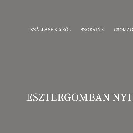
SZÁLLÁSHELYRŐL
SZOBÁINK
CSOMAG
SZÁLLÁSHELYRŐL
SZOBÁINK
CSOMAG
ESZTERGOMBAN NYI