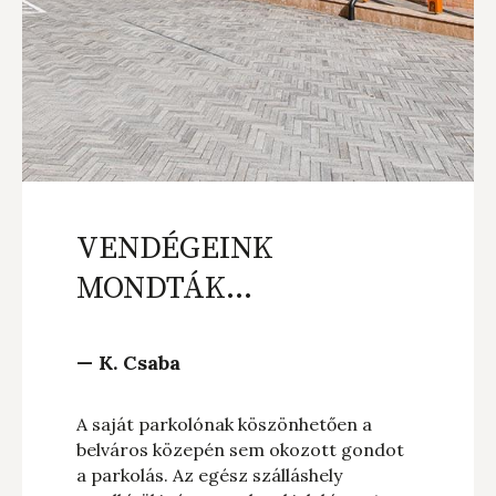
VENDÉGEINK
MONDTÁK...
— K. Csaba
— 
A saját parkolónak köszönhetően a
A 
a
belváros közepén sem okozott gondot
ün
n
a parkolás. Az egész szálláshely
Es