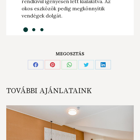
 a
rendkívül igényesen lett kialakítva. Az
mi
okos eszközök pedig megkönnyítik
ma
ól.
vendégek dolgát.
be
MEGOSZTÁS
Share
Share
Share
Share
Share
on
on
on
on
on
Facebook
Pinterest
WhatsApp
Twitter
LinkedIn
TOVÁBBI AJÁNLATAINK