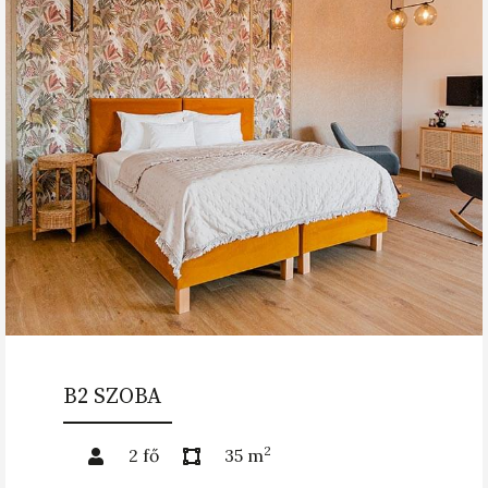
B2 SZOBA
2
2 fő
35 m