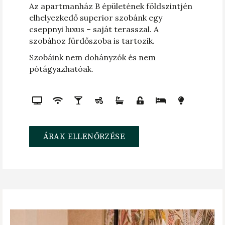
Az apartmanház B épületének földszintjén
elhelyezkedő superior szobánk egy
cseppnyi luxus – saját terasszal. A
szobához fürdőszoba is tartozik.
Szobáink nem dohányzók és nem
pótágyazhatóak.
ÁRAK ELLENŐRZÉSE